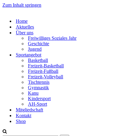
Zum Inhalt springen
Home
Aktuelles
Über uns
Freiwilliges Soziales Jahr
Geschichte
Jugend
Sportangebot
Basketball
Freizeit-Basketball
Freizeit-Fußball
Freizeit-Volleyball
Tischtennis
Gymnastik
Kanu
Kindersport
AH-Sport
Mitgliedschaft
Kontakt
Shop