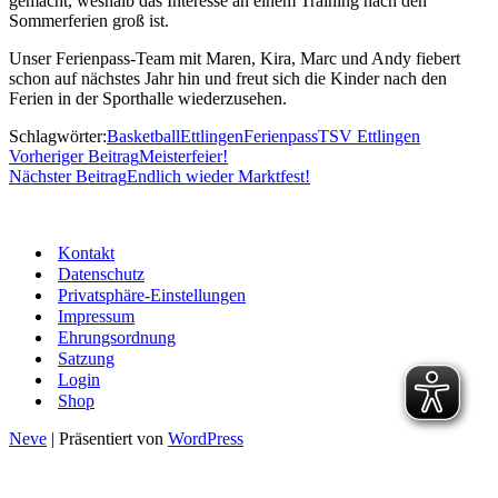
gemacht, weshalb das Interesse an einem Training nach den
Sommerferien groß ist.
Unser Ferienpass-Team mit Maren, Kira, Marc und Andy fiebert
schon auf nächstes Jahr hin und freut sich die Kinder nach den
Ferien in der Sporthalle wiederzusehen.
Schlagwörter:
Basketball
Ettlingen
Ferienpass
TSV Ettlingen
Vorheriger Beitrag
Meisterfeier!
Nächster Beitrag
Endlich wieder Marktfest!
Kontakt
Datenschutz
Privatsphäre-Einstellungen
Impressum
Ehrungsordnung
Satzung
Login
Shop
Neve
| Präsentiert von
WordPress