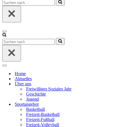
Suchen
nach …
Navigationsmenü
Suchen
nach …
Navigationsmenü
Home
Aktuelles
Über uns
Freiwilliges Soziales Jahr
Geschichte
Jugend
Sportangebot
Basketball
Freizeit-Basketball
Freizeit-Fußball
Freizeit-Volleyball