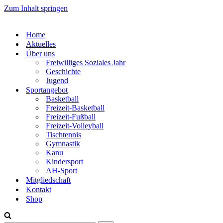
Zum Inhalt springen
Home
Aktuelles
Über uns
Freiwilliges Soziales Jahr
Geschichte
Jugend
Sportangebot
Basketball
Freizeit-Basketball
Freizeit-Fußball
Freizeit-Volleyball
Tischtennis
Gymnastik
Kanu
Kindersport
AH-Sport
Mitgliedschaft
Kontakt
Shop