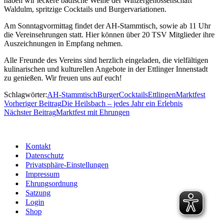
haben wir leckere badische Weine der Winzergenossenschaft
Waldulm, spritzige Cocktails und Burgervariationen.
Am Sonntagvormittag findet der AH-Stammtisch, sowie ab 11 Uhr
die Vereinsehrungen statt. Hier können über 20 TSV Mitglieder ihre
Auszeichnungen in Empfang nehmen.
Alle Freunde des Vereins sind herzlich eingeladen, die vielfältigen
kulinarischen und kulturellen Angebote in der Ettlinger Innenstadt
zu genießen. Wir freuen uns auf euch!
Schlagwörter:
AH-Stammtisch
Burger
Cocktails
Ettlingen
Marktfest
Vorheriger Beitrag
Die Heilsbach – jedes Jahr ein Erlebnis
Nächster Beitrag
Marktfest mit Ehrungen
Kontakt
Datenschutz
Privatsphäre-Einstellungen
Impressum
Ehrungsordnung
Satzung
Login
Shop