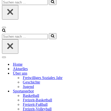
Suchen
nach …
Navigationsmenü
Suchen
nach …
Navigationsmenü
Home
Aktuelles
Über uns
Freiwilliges Soziales Jahr
Geschichte
Jugend
Sportangebot
Basketball
Freizeit-Basketball
Freizeit-Fußball
Freizeit-Volleyball