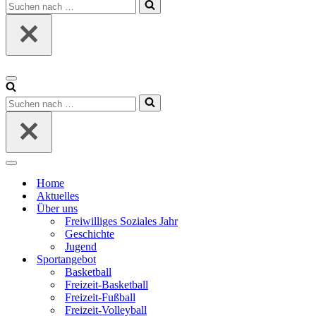
Suchen
nach …
Navigationsmenü
Suchen
nach …
Navigationsmenü
Home
Aktuelles
Über uns
Freiwilliges Soziales Jahr
Geschichte
Jugend
Sportangebot
Basketball
Freizeit-Basketball
Freizeit-Fußball
Freizeit-Volleyball