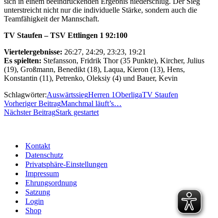
sich in einem beeindruckenden Ergebnis niederschlug. Der Sieg
unterstreicht nicht nur die individuelle Stärke, sondern auch die
Teamfähigkeit der Mannschaft.
TV Staufen – TSV Ettlingen 1
92:100
Viertelergebnisse:
26:27, 24:29, 23:23, 19:21
Es spielten:
Stefansson, Fridrik Thor (35 Punkte), Kircher, Julius
(19), Großmann, Benedikt (18), Laqua, Kieron (13), Hens,
Konstantin (11), Petrenko, Oleksiy (4) und Bauer, Kevin
Schlagwörter:
Auswärtssieg
Herren 1
Oberliga
TV Staufen
Vorheriger Beitrag
Manchmal läuft’s…
Nächster Beitrag
Stark gestartet
Kontakt
Datenschutz
Privatsphäre-Einstellungen
Impressum
Ehrungsordnung
Satzung
Login
Shop