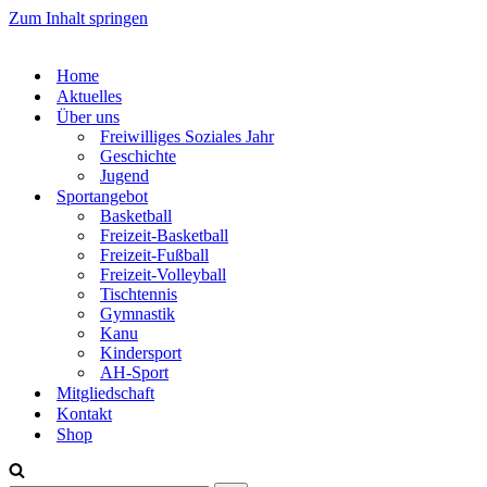
Zum Inhalt springen
Home
Aktuelles
Über uns
Freiwilliges Soziales Jahr
Geschichte
Jugend
Sportangebot
Basketball
Freizeit-Basketball
Freizeit-Fußball
Freizeit-Volleyball
Tischtennis
Gymnastik
Kanu
Kindersport
AH-Sport
Mitgliedschaft
Kontakt
Shop