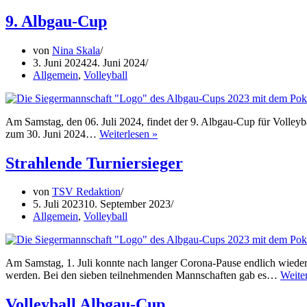
LOGO
gewinn
9. Albgau-Cup
den
9.
von
Nina Skala
Albgau
3. Juni 2024
24. Juni 2024
Cup
Allgemein
,
Volleyball
Am Samstag, den 06. Juli 2024, findet der 9. Albgau-Cup für Volleyba
9.
zum 30. Juni 2024…
Weiterlesen »
Albgau-
Cup
Strahlende Turniersieger
von
TSV Redaktion
5. Juli 2023
10. September 2023
Allgemein
,
Volleyball
Am Samstag, 1. Juli konnte nach langer Corona-Pause endlich wiede
werden. Bei den sieben teilnehmenden Mannschaften gab es…
Weite
Volleyball Albgau-Cup