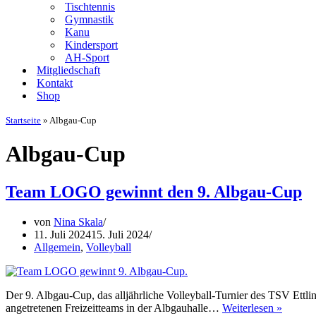
Tischtennis
Gymnastik
Kanu
Kindersport
AH-Sport
Mitgliedschaft
Kontakt
Shop
Startseite
»
Albgau-Cup
Albgau-Cup
Team LOGO gewinnt den 9. Albgau-Cup
von
Nina Skala
11. Juli 2024
15. Juli 2024
Allgemein
,
Volleyball
Der 9. Albgau-Cup, das alljährliche Volleyball-Turnier des TSV Ettli
Team
angetretenen Freizeitteams in der Albgauhalle…
Weiterlesen »