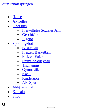
Zum Inhalt springen
Home
Aktuelles
Über uns
Freiwilliges Soziales Jahr
Geschichte
Jugend
Sportangebot
Basketball
Freizeit-Basketball
Freizeit-Fußball
Freizeit-Volleyball
Tischtennis
Gymnastik
Kanu
Kindersport
AH-Sport
Mitgliedschaft
Kontakt
Shop