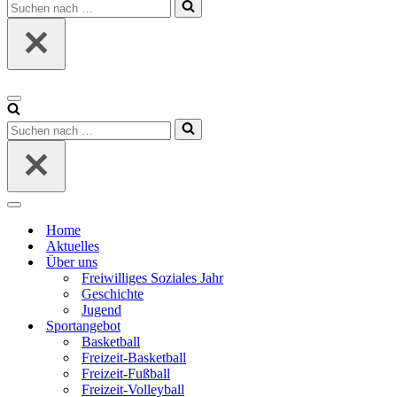
Suchen
nach …
Navigationsmenü
Suchen
nach …
Navigationsmenü
Home
Aktuelles
Über uns
Freiwilliges Soziales Jahr
Geschichte
Jugend
Sportangebot
Basketball
Freizeit-Basketball
Freizeit-Fußball
Freizeit-Volleyball