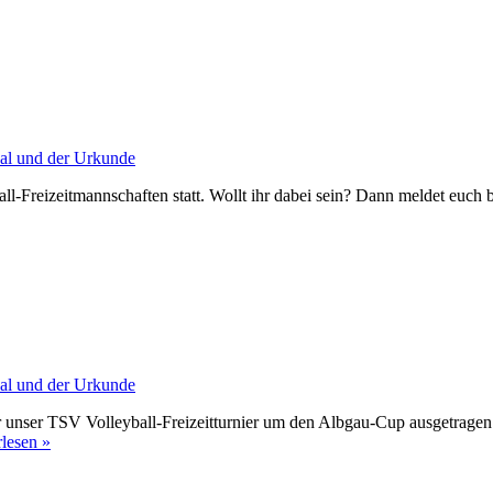
t
-
ll-Freizeitmannschaften statt. Wollt ihr dabei sein? Dann meldet euch b
r unser TSV Volleyball-Freizeitturnier um den Albgau-Cup ausgetragen
Strahlende
rlesen »
Turniersieger