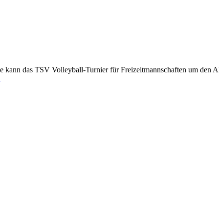
 kann das TSV Volleyball-Turnier für Freizeitmannschaften um den A
Volleyball
»
Albgau-
Cup