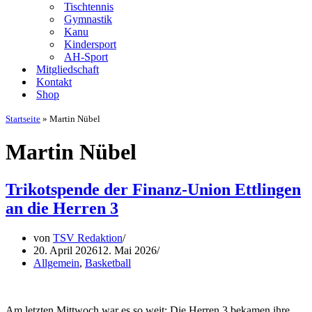
Tischtennis
Gymnastik
Kanu
Kindersport
AH-Sport
Mitgliedschaft
Kontakt
Shop
Startseite
»
Martin Nübel
Martin Nübel
Trikotspende der Finanz-Union Ettlingen
an die Herren 3
von
TSV Redaktion
20. April 2026
12. Mai 2026
Allgemein
,
Basketball
Am letzten Mittwoch war es so weit: Die Herren 3 bekamen ihre