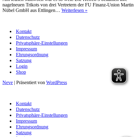
nagelneuen Trikots von drei Vertretern der FU Finanz-Union Martin
Trikotspende
Nübel GmbH aus Ettlingen…
Weiterlesen »
der
Finanz-
Union
Kontakt
Ettlingen
Datenschutz
an
Privatsphäre-Einstellungen
die
Herren
Impressum
3
Ehrungsordnung
Satzung
Login
Shop
Neve
| Präsentiert von
WordPress
Kontakt
Datenschutz
Privatsphäre-Einstellungen
Impressum
Ehrungsordnung
Satzung