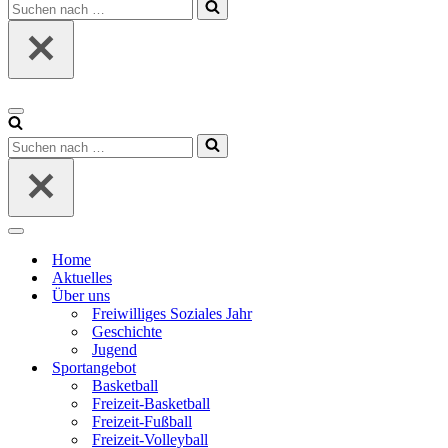
Suchen
nach …
Navigationsmenü
Suchen
nach …
Navigationsmenü
Home
Aktuelles
Über uns
Freiwilliges Soziales Jahr
Geschichte
Jugend
Sportangebot
Basketball
Freizeit-Basketball
Freizeit-Fußball
Freizeit-Volleyball