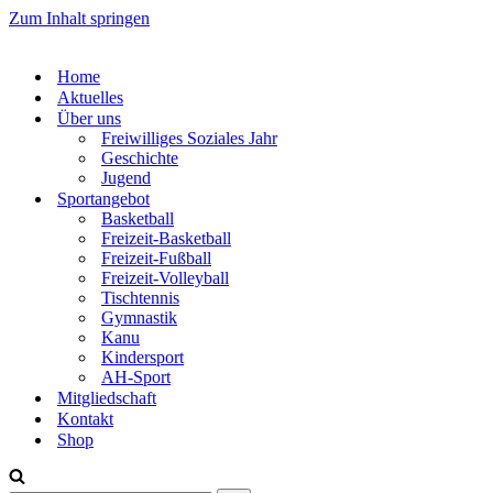
Zum Inhalt springen
Home
Aktuelles
Über uns
Freiwilliges Soziales Jahr
Geschichte
Jugend
Sportangebot
Basketball
Freizeit-Basketball
Freizeit-Fußball
Freizeit-Volleyball
Tischtennis
Gymnastik
Kanu
Kindersport
AH-Sport
Mitgliedschaft
Kontakt
Shop