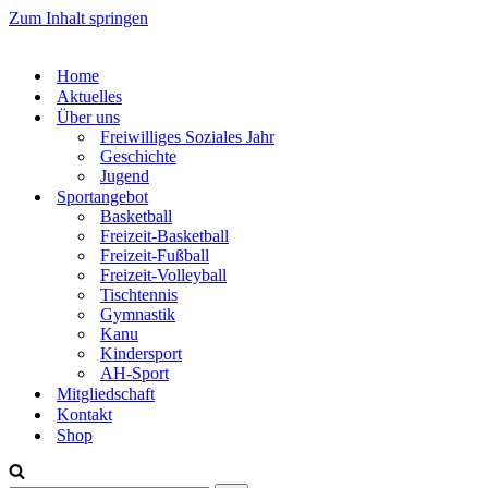
Zum Inhalt springen
Home
Aktuelles
Über uns
Freiwilliges Soziales Jahr
Geschichte
Jugend
Sportangebot
Basketball
Freizeit-Basketball
Freizeit-Fußball
Freizeit-Volleyball
Tischtennis
Gymnastik
Kanu
Kindersport
AH-Sport
Mitgliedschaft
Kontakt
Shop