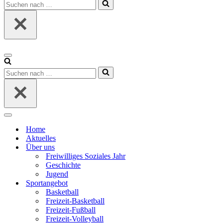
Suchen
nach …
Navigationsmenü
Suchen
nach …
Navigationsmenü
Home
Aktuelles
Über uns
Freiwilliges Soziales Jahr
Geschichte
Jugend
Sportangebot
Basketball
Freizeit-Basketball
Freizeit-Fußball
Freizeit-Volleyball