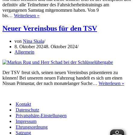
definitiv alle Teilnehmer des Fahrsicherheitstrainings am
vergangenen Samstag mitgenommen haben. Von 9
Fahrsicherheitstraining
bis…
Weiterlesen »
mit
dem
Neuer Vereinsbus für den TSV
neuen
Vereinsbus
von
Nina Skala
8. Oktober 2024
8. Oktober 2024
Allgemein
Der TSV freut sich, seinen neuen Vereinsbus präsentieren zu
können! Bei unserem neuen Fahrzeug handelt es sich um einen
Neue
Nissan Primastar, der nach monatelanger Suche…
Weiterlesen »
Verei
für
den
Kontakt
TSV
Datenschutz
Privatsphäre-Einstellungen
Impressum
Ehrungsordnung
Satzung