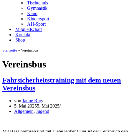
Tischtennis
Gymnastik
Kanu
Kindersport
AH-Sport
Mitgliedschaft
Kontakt
Shop
Startseite
»
Vereinsbus
Vereinsbus
Fahrsicherheitstraining mit dem neuen
Vereinsbus
von
Janne Rug
5. Mai 2025
5. Mai 2025
Allgemein
,
Jugend
Mit Hass bremsen und mit Liebe lenken! Das ist der Leitspruch den