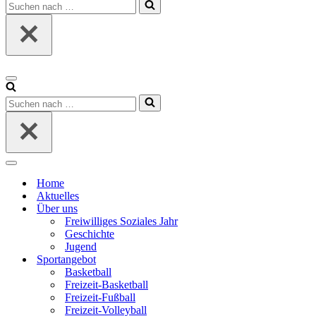
Suchen
nach …
Navigationsmenü
Suchen
nach …
Navigationsmenü
Home
Aktuelles
Über uns
Freiwilliges Soziales Jahr
Geschichte
Jugend
Sportangebot
Basketball
Freizeit-Basketball
Freizeit-Fußball
Freizeit-Volleyball