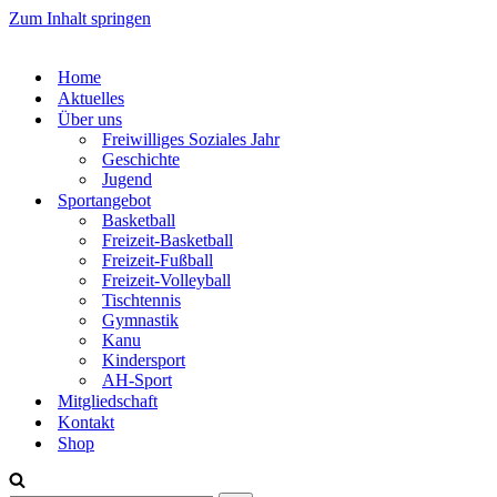
Zum Inhalt springen
Home
Aktuelles
Über uns
Freiwilliges Soziales Jahr
Geschichte
Jugend
Sportangebot
Basketball
Freizeit-Basketball
Freizeit-Fußball
Freizeit-Volleyball
Tischtennis
Gymnastik
Kanu
Kindersport
AH-Sport
Mitgliedschaft
Kontakt
Shop