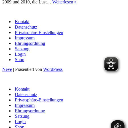
Verstärkung
2009 und 2010, die Lust…
Weiterlesen »
gesucht
für
die
Kontakt
U16-
Datenschutz
Mädels
Privatsphäre-Einstellungen
Impressum
Ehrungsordnung
Satzung
Login
Shop
Neve
| Präsentiert von
WordPress
Kontakt
Datenschutz
Privatsphäre-Einstellungen
Impressum
Ehrungsordnung
Satzung
Login
Shop