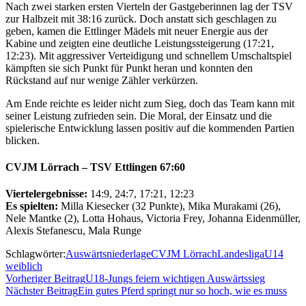
Nach zwei starken ersten Vierteln der Gastgeberinnen lag der TSV
zur Halbzeit mit 38:16 zurück. Doch anstatt sich geschlagen zu
geben, kamen die Ettlinger Mädels mit neuer Energie aus der
Kabine und zeigten eine deutliche Leistungssteigerung (17:21,
12:23). Mit aggressiver Verteidigung und schnellem Umschaltspiel
kämpften sie sich Punkt für Punkt heran und konnten den
Rückstand auf nur wenige Zähler verkürzen.
Am Ende reichte es leider nicht zum Sieg, doch das Team kann mit
seiner Leistung zufrieden sein. Die Moral, der Einsatz und die
spielerische Entwicklung lassen positiv auf die kommenden Partien
blicken.
CVJM Lörrach – TSV Ettlingen
67:60
Viertelergebnisse:
14:9, 24:7, 17:21, 12:23
Es spielten:
Milla Kiesecker (32 Punkte), Mika Murakami (26),
Nele Mantke (2), Lotta Hohaus, Victoria Frey, Johanna Eidenmüller,
Alexis Stefanescu, Mala Runge
Schlagwörter:
Auswärtsniederlage
CVJM Lörrach
Landesliga
U14
weiblich
Vorheriger Beitrag
U18-Jungs feiern wichtigen Auswärtssieg
Nächster Beitrag
Ein gutes Pferd springt nur so hoch, wie es muss