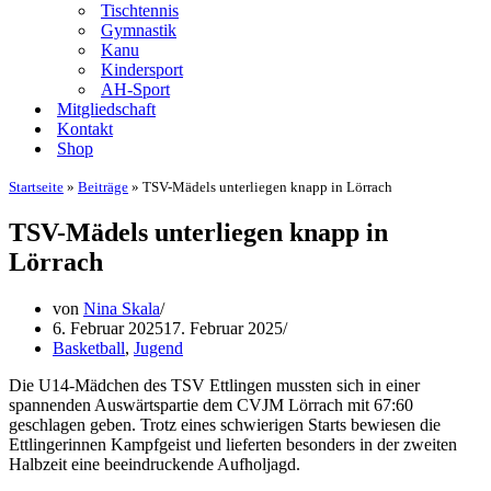
Tischtennis
Gymnastik
Kanu
Kindersport
AH-Sport
Mitgliedschaft
Kontakt
Shop
Startseite
»
Beiträge
»
TSV-Mädels unterliegen knapp in Lörrach
TSV-Mädels unterliegen knapp in
Lörrach
von
Nina Skala
6. Februar 2025
17. Februar 2025
Basketball
,
Jugend
Die U14-Mädchen des TSV Ettlingen mussten sich in einer
spannenden Auswärtspartie dem CVJM Lörrach mit 67:60
geschlagen geben. Trotz eines schwierigen Starts bewiesen die
Ettlingerinnen Kampfgeist und lieferten besonders in der zweiten
Halbzeit eine beeindruckende Aufholjagd.