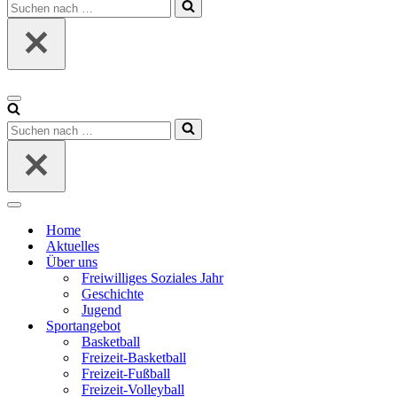
Suchen
nach …
Navigationsmenü
Suchen
nach …
Navigationsmenü
Home
Aktuelles
Über uns
Freiwilliges Soziales Jahr
Geschichte
Jugend
Sportangebot
Basketball
Freizeit-Basketball
Freizeit-Fußball
Freizeit-Volleyball