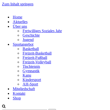
Zum Inhalt springen
Home
Aktuelles
Über uns
Freiwilliges Soziales Jahr
Geschichte
Jugend
Sportangebot
Basketball
Freizeit-Basketball
Freizeit-Fußball
Freizeit-Volleyball
Tischtennis
Gymnastik
Kanu
Kindersport
AH-Sport
Mitgliedschaft
Kontakt
Shop