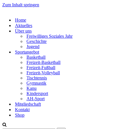
Zum Inhalt springen
Home
Aktuelles
Über uns
Freiwilliges Soziales Jahr
Geschichte
Jugend
Sportangebot
Basketball
Freizeit-Basketball
Freizeit-Fußball
Freizeit-Volleyball
Tischtennis
Gymnastik
Kanu
Kindersport
AH-Sport
Mitgliedschaft
Kontakt
Shop