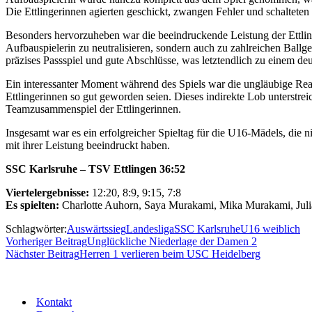
Die Ettlingerinnen agierten geschickt, zwangen Fehler und schalteten
Besonders hervorzuheben war die beeindruckende Leistung der Ettlinge
Aufbauspielerin zu neutralisieren, sondern auch zu zahlreichen Ball
präzises Passspiel und gute Abschlüsse, was letztendlich zu einem de
Ein interessanter Moment während des Spiels war die ungläubige Reakt
Ettlingerinnen so gut geworden seien. Dieses indirekte Lob unterstre
Teamzusammenspiel der Ettlingerinnen.
Insgesamt war es ein erfolgreicher Spieltag für die U16-Mädels, die 
mit ihrer Leistung beeindruckt haben.
SSC Karlsruhe – TSV Ettlingen
36:52
Viertelergebnisse:
12:20, 8:9, 9:15, 7:8
Es spielten:
Charlotte Auhorn, Saya Murakami, Mika Murakami, Julia
Schlagwörter:
Auswärtssieg
Landesliga
SSC Karlsruhe
U16 weiblich
Vorheriger Beitrag
Unglückliche Niederlage der Damen 2
Nächster Beitrag
Herren 1 verlieren beim USC Heidelberg
Kontakt