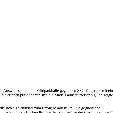
m Auswärtsspiel in der Wildparkhalle gegen den SSC Karlsruhe mit ei
elerinnen präsentierten sich die Mädels äußerst zielstrebig und zeigt
ie sich als Schlüssel zum Erfolg herausstellte. Die gegnerische
 zu einem erheblichen Problem im Spielaufbau der Gastgeberinnen fü