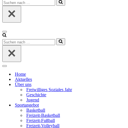
Suchen
nach …
Navigationsmenü
Suchen
nach …
Navigationsmenü
Home
Aktuelles
Über uns
Freiwilliges Soziales Jahr
Geschichte
Jugend
Sportangebot
Basketball
Freizeit-Basketball
Freizeit-Fußball
Freizeit-Volleyball