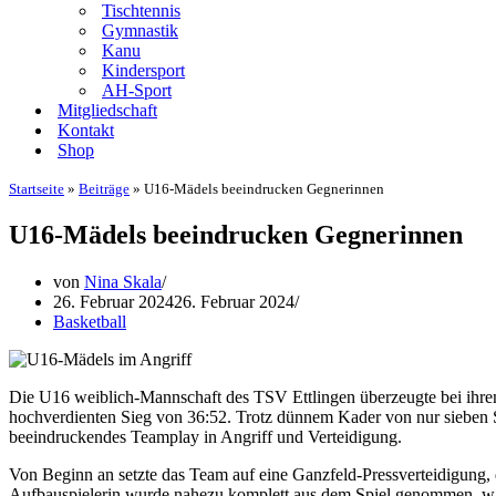
Tischtennis
Gymnastik
Kanu
Kindersport
AH-Sport
Mitgliedschaft
Kontakt
Shop
Startseite
»
Beiträge
»
U16-Mädels beeindrucken Gegnerinnen
U16-Mädels beeindrucken Gegnerinnen
von
Nina Skala
26. Februar 2024
26. Februar 2024
Basketball
Die U16 weiblich-Mannschaft des TSV Ettlingen überzeugte bei ihre
hochverdienten Sieg von 36:52. Trotz dünnem Kader von nur sieben Spi
beeindruckendes Teamplay in Angriff und Verteidigung.
Von Beginn an setzte das Team auf eine Ganzfeld-Pressverteidigung, d
Aufbauspielerin wurde nahezu komplett aus dem Spiel genommen, was