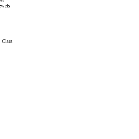
ei
eweis
, Clara