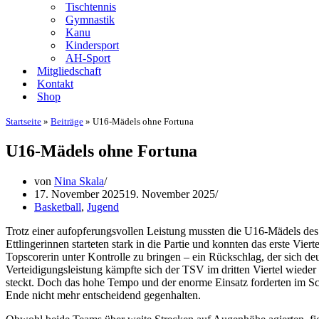
Tischtennis
Gymnastik
Kanu
Kindersport
AH-Sport
Mitgliedschaft
Kontakt
Shop
Startseite
»
Beiträge
»
U16-Mädels ohne Fortuna
U16-Mädels ohne Fortuna
von
Nina Skala
17. November 2025
19. November 2025
Basketball
,
Jugend
Trotz einer aufopferungsvollen Leistung mussten die U16-Mädels d
Ettlingerinnen starteten stark in die Partie und konnten das erste Vier
Topscorerin unter Kontrolle zu bringen – ein Rückschlag, der sich d
Verteidigungsleistung kämpfte sich der TSV im dritten Viertel wieder 
steckt. Doch das hohe Tempo und der enorme Einsatz forderten im Sch
Ende nicht mehr entscheidend gegenhalten.