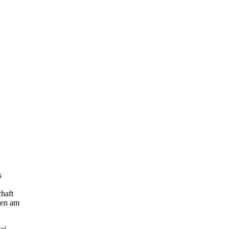
s
chaft
ten am