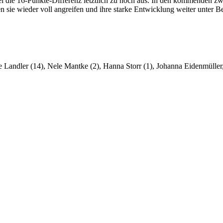
l die 16-Punkte-Differenz letztlich zu hoch aus. In den kommenden zw
sie wieder voll angreifen und ihre starke Entwicklung weiter unter B
 Landler (14), Nele Mantke (2), Hanna Storr (1), Johanna Eidenmüller