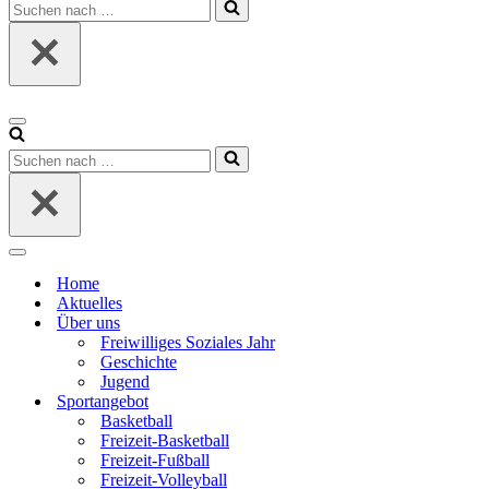
Suchen
nach …
Navigationsmenü
Suchen
nach …
Navigationsmenü
Home
Aktuelles
Über uns
Freiwilliges Soziales Jahr
Geschichte
Jugend
Sportangebot
Basketball
Freizeit-Basketball
Freizeit-Fußball
Freizeit-Volleyball