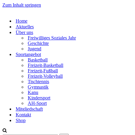
Zum Inhalt springen
Home
Aktuelles
Über uns
Freiwilliges Soziales Jahr
Geschichte
Jugend
Sportangebot
Basketball
Freizeit-Basketball
Freizeit-Fußball
Freizeit-Volleyball
Tischtennis
Gymnastik
Kanu
Kindersport
AH-Sport
Mitgliedschaft
Kontakt
Shop