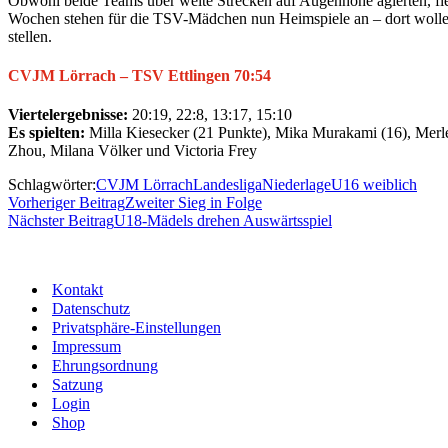
Obwohl beide Teams über weite Strecken auf Augenhöhe agierten, fie
Wochen stehen für die TSV-Mädchen nun Heimspiele an – dort wollen 
stellen.
CVJM Lörrach – TSV Ettlingen
70:54
Viertelergebnisse:
20:19, 22:8, 13:17, 15:10
Es spielten:
Milla Kiesecker (21 Punkte), Mika Murakami (16), Merle
Zhou, Milana Völker und Victoria Frey
Schlagwörter:
CVJM Lörrach
Landesliga
Niederlage
U16 weiblich
Vorheriger Beitrag
Zweiter Sieg in Folge
Nächster Beitrag
U18-Mädels drehen Auswärtsspiel
Kontakt
Datenschutz
Privatsphäre-Einstellungen
Impressum
Ehrungsordnung
Satzung
Login
Shop