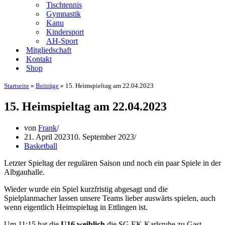
Tischtennis
Gymnastik
Kanu
Kindersport
AH-Sport
Mitgliedschaft
Kontakt
Shop
Startseite
»
Beiträge
»
15. Heimspieltag am 22.04.2023
15. Heimspieltag am 22.04.2023
von
Frank
21. April 2023
10. September 2023
Basketball
Letzter Spieltag der regulären Saison und noch ein paar Spiele in der
Albgauhalle.
Wieder wurde ein Spiel kurzfristig abgesagt und die
Spielplanmacher lassen unsere Teams lieber auswärts spielen, auch
wenn eigentlich Heimspieltag in Ettlingen ist.
Um 11:15 hat die
U16 weiblich
die SG EK Karlsruhe zu Gast.