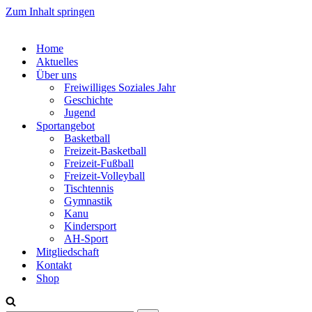
Zum Inhalt springen
Home
Aktuelles
Über uns
Freiwilliges Soziales Jahr
Geschichte
Jugend
Sportangebot
Basketball
Freizeit-Basketball
Freizeit-Fußball
Freizeit-Volleyball
Tischtennis
Gymnastik
Kanu
Kindersport
AH-Sport
Mitgliedschaft
Kontakt
Shop