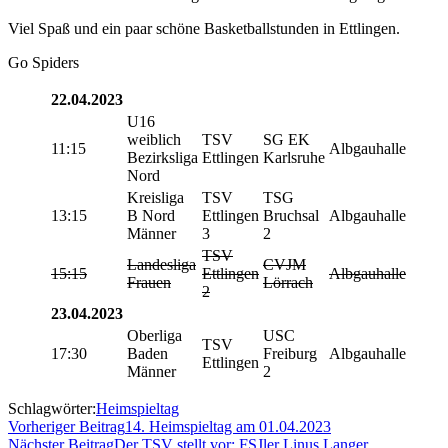
Viel Spaß und ein paar schöne Basketballstunden in Ettlingen.
Go Spiders
22.04.2023
U16
weiblich
TSV
SG EK
11:15
Albgauhalle
Bezirksliga
Ettlingen
Karlsruhe
Nord
Kreisliga
TSV
TSG
13:15
B Nord
Ettlingen
Bruchsal
Albgauhalle
Männer
3
2
TSV
Landesliga
CVJM
15:15
Ettlingen
Albgauhalle
Frauen
Lörrach
2
23.04.2023
Oberliga
USC
TSV
17:30
Baden
Freiburg
Albgauhalle
Ettlingen
Männer
2
Schlagwörter:
Heimspieltag
Vorheriger Beitrag
14. Heimspieltag am 01.04.2023
Nächster Beitrag
Der TSV stellt vor: FSJler Linus Langer