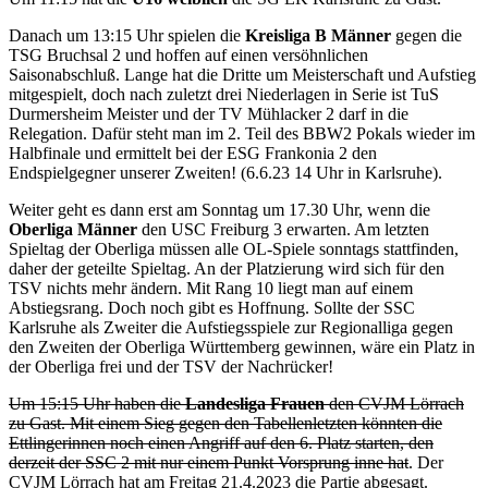
Danach um 13:15 Uhr spielen die
Kreisliga B Männer
gegen die
TSG Bruchsal 2 und hoffen auf einen versöhnlichen
Saisonabschluß. Lange hat die Dritte um Meisterschaft und Aufstieg
mitgespielt, doch nach zuletzt drei Niederlagen in Serie ist TuS
Durmersheim Meister und der TV Mühlacker 2 darf in die
Relegation. Dafür steht man im 2. Teil des BBW2 Pokals wieder im
Halbfinale und ermittelt bei der ESG Frankonia 2 den
Endspielgegner unserer Zweiten! (6.6.23 14 Uhr in Karlsruhe).
Weiter geht es dann erst am Sonntag um 17.30 Uhr, wenn die
Oberliga Männer
den USC Freiburg 3 erwarten. Am letzten
Spieltag der Oberliga müssen alle OL-Spiele sonntags stattfinden,
daher der geteilte Spieltag. An der Platzierung wird sich für den
TSV nichts mehr ändern. Mit Rang 10 liegt man auf einem
Abstiegsrang. Doch noch gibt es Hoffnung. Sollte der SSC
Karlsruhe als Zweiter die Aufstiegsspiele zur Regionalliga gegen
den Zweiten der Oberliga Württemberg gewinnen, wäre ein Platz in
der Oberliga frei und der TSV der Nachrücker!
Um 15:15 Uhr haben die
Landesliga Frauen
den CVJM Lörrach
zu Gast. Mit einem Sieg gegen den Tabellenletzten könnten die
Ettlingerinnen noch einen Angriff auf den 6. Platz starten, den
derzeit der SSC 2 mit nur einem Punkt Vorsprung inne hat
. Der
CVJM Lörrach hat am Freitag 21.4.2023 die Partie abgesagt.