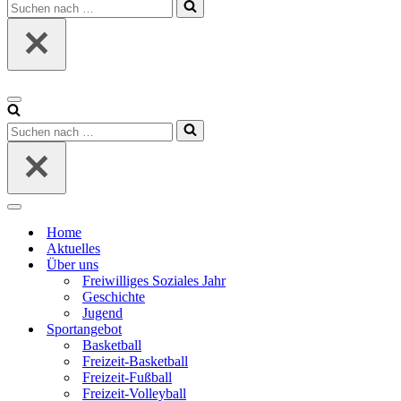
Suchen
nach …
Navigationsmenü
Suchen
nach …
Navigationsmenü
Home
Aktuelles
Über uns
Freiwilliges Soziales Jahr
Geschichte
Jugend
Sportangebot
Basketball
Freizeit-Basketball
Freizeit-Fußball
Freizeit-Volleyball