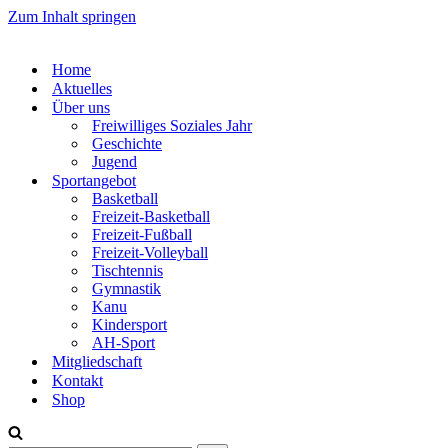
Zum Inhalt springen
Home
Aktuelles
Über uns
Freiwilliges Soziales Jahr
Geschichte
Jugend
Sportangebot
Basketball
Freizeit-Basketball
Freizeit-Fußball
Freizeit-Volleyball
Tischtennis
Gymnastik
Kanu
Kindersport
AH-Sport
Mitgliedschaft
Kontakt
Shop