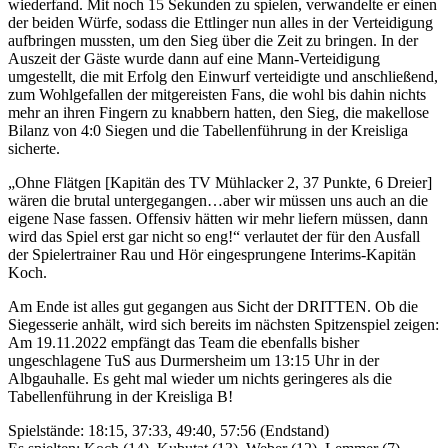
wiederfand. Mit noch 15 Sekunden zu spielen, verwandelte er einen
der beiden Würfe, sodass die Ettlinger nun alles in der Verteidigung
aufbringen mussten, um den Sieg über die Zeit zu bringen. In der
Auszeit der Gäste wurde dann auf eine Mann-Verteidigung
umgestellt, die mit Erfolg den Einwurf verteidigte und anschließend,
zum Wohlgefallen der mitgereisten Fans, die wohl bis dahin nichts
mehr an ihren Fingern zu knabbern hatten, den Sieg, die makellose
Bilanz von 4:0 Siegen und die Tabellenführung in der Kreisliga
sicherte.
„Ohne Flätgen [Kapitän des TV Mühlacker 2, 37 Punkte, 6 Dreier]
wären die brutal untergegangen…aber wir müssen uns auch an die
eigene Nase fassen. Offensiv hätten wir mehr liefern müssen, dann
wird das Spiel erst gar nicht so eng!“ verlautet der für den Ausfall
der Spielertrainer Rau und Hör eingesprungene Interims-Kapitän
Koch.
Am Ende ist alles gut gegangen aus Sicht der DRITTEN. Ob die
Siegesserie anhält, wird sich bereits im nächsten Spitzenspiel zeigen:
Am 19.11.2022 empfängt das Team die ebenfalls bisher
ungeschlagene TuS aus Durmersheim um 13:15 Uhr in der
Albgauhalle. Es geht mal wieder um nichts geringeres als die
Tabellenführung in der Kreisliga B!
Spielstände: 18:15, 37:33, 49:40, 57:56 (Endstand)