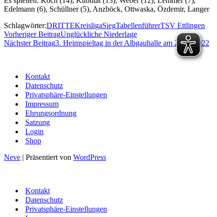
Es spielten: Koch (14), Kubutat (13), Weber (12), Lemmer (7),
Edelmann (6), Schüllner (5), Anzböck, Ottwaska, Özdemir, Langer
Schlagwörter:
DRITTE
Kreisliga
Sieg
Tabellenführer
TSV Ettlingen
Vorheriger Beitrag
Unglückliche Niederlage
Nächster Beitrag
3. Heimspieltag in der Albgauhalle am 29.10.2022
Kontakt
Datenschutz
Privatsphäre-Einstellungen
Impressum
Ehrungsordnung
Satzung
Login
Shop
Neve
| Präsentiert von
WordPress
Kontakt
Datenschutz
Privatsphäre-Einstellungen