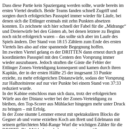
Dass diese Partie kein Spaziergang werden sollte, wurde bereits im
ersten Viertel deutlich. Beide Teams fanden schnell Zugriff und
sorgten durch erfolgreiches Passspiel immer wieder für Läufe, bei
denen sich die Ettlinger erstmals mit zehn Punkten absetzen
konnten. Es zeichnete sich hier schnell der Fabel für die „Midrange“
und Dreierwürfe bei den Gästen ab, bei denen letztere zu Beginn
noch nicht erfolgreich waren – das sollte sich aber im Laufe des
Spiels ändern. Der Stand von 18:15 Zählern zum Ende des ersten
Viertels lies also auf eine spannende Begegnung hoffen.
Im zweiten Viertel gelang es der DRITTEN dann erneut durch gut
koordiniertes Passspiel mit den Centern den Vorsprung immer
wieder auszubauen. Jedoch straften die Gäste die Fehler der
Ettlinger Zonen-Verteidigung konsequent und kamen durch ihren
Kapitän, der in der ersten Hälfte 25 der insgesamt 33 Punkte
erzielte, zu mehr erfolgreichen Distanzwürfe, sodass der Vorsprung
zur Halbzeitsirene auf nur vier Punkte bei einem Stand von 37:33
reduziert wurde.
In der Kabine entschloss man sich dazu, trotz der erfolgreichen
Würfe aus der Distanz weiter bei der Zonen-Verteidigung zu
bleiben, den Top-Scorer aus Mühlacker hingegen mehr unter Druck
zu bringen – mit Erfolg.
In der Zone räumte Lemmer erneut mit spektakulären Blocks die
Gegner ab und vorne erzielten Koch am Brett und Edelmann mit
seinem gefürchteten Mid-Range Wurf die wichtigen Zähler für die