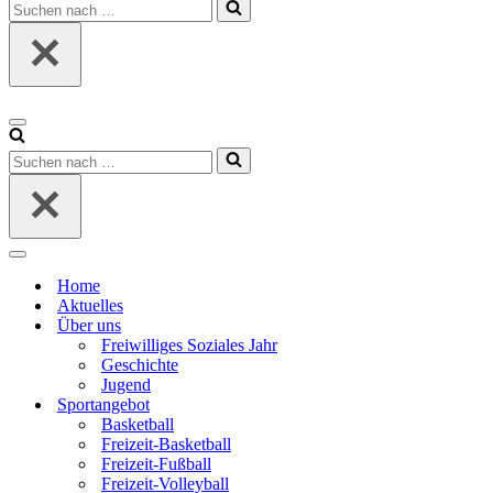
Suchen
nach …
Navigationsmenü
Suchen
nach …
Navigationsmenü
Home
Aktuelles
Über uns
Freiwilliges Soziales Jahr
Geschichte
Jugend
Sportangebot
Basketball
Freizeit-Basketball
Freizeit-Fußball
Freizeit-Volleyball