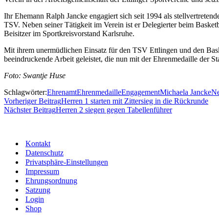
Ihr Ehemann Ralph Jancke engagiert sich seit 1994 als stellvertrete
TSV. Neben seiner Tätigkeit im Verein ist er Delegierter beim Bask
Beisitzer im Sportkreisvorstand Karlsruhe.
Mit ihrem unermüdlichen Einsatz für den TSV Ettlingen und den Bas
beeindruckende Arbeit geleistet, die nun mit der Ehrenmedaille der S
Foto: Swantje Huse
Schlagwörter:
Ehrenamt
Ehrenmedaille
Engagement
Michaela Jancke
Ne
Vorheriger Beitrag
Herren 1 starten mit Zittersieg in die Rückrunde
Nächster Beitrag
Herren 2 siegen gegen Tabellenführer
Kontakt
Datenschutz
Privatsphäre-Einstellungen
Impressum
Ehrungsordnung
Satzung
Login
Shop