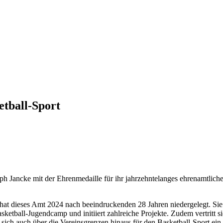
tball-Sport
 Jancke mit der Ehrenmedaille für ihr jahrzehntelanges ehrenamtlich
hat dieses Amt 2024 nach beeindruckenden 28 Jahren niedergelegt. Sie 
asketball-Jugendcamp und initiiert zahlreiche Projekte. Zudem vertritt s
t sich auch über die Vereinsgrenzen hinaus für den Basketball-Sport ein.