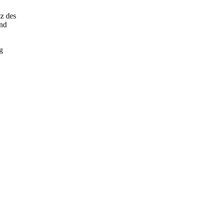
tz des
und
g