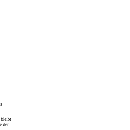
es
bleibt
ie den