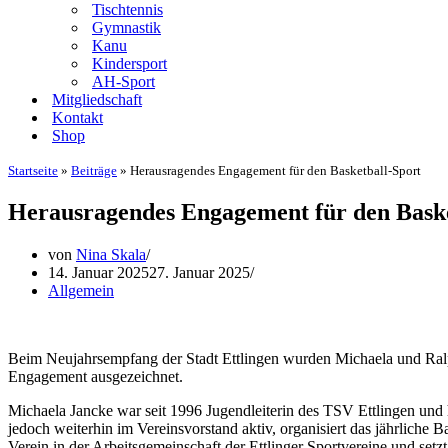
Tischtennis
Gymnastik
Kanu
Kindersport
AH-Sport
Mitgliedschaft
Kontakt
Shop
Startseite
»
Beiträge
»
Herausragendes Engagement für den Basketball-Sport
Herausragendes Engagement für den Baske
von
Nina Skala
14. Januar 2025
27. Januar 2025
Allgemein
Beim Neujahrsempfang der Stadt Ettlingen wurden Michaela und Ralph
Engagement ausgezeichnet.
Michaela Jancke war seit 1996 Jugendleiterin des TSV Ettlingen und 
jedoch weiterhin im Vereinsvorstand aktiv, organisiert das jährliche B
Verein in der Arbeitsgemeinschaft der Ettlinger Sportvereine und setz