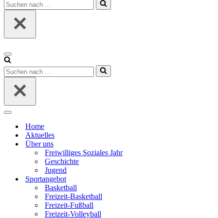
Suchen
nach …
Navigationsmenü
Suchen
nach …
Navigationsmenü
Home
Aktuelles
Über uns
Freiwilliges Soziales Jahr
Geschichte
Jugend
Sportangebot
Basketball
Freizeit-Basketball
Freizeit-Fußball
Freizeit-Volleyball