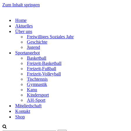
Zum Inhalt springen
Home
Aktuelles
Über uns
Freiwilliges Soziales Jahr
Geschichte
Jugend
Sportangebot
Basketball
Freizeit-Basketball
Freizeit-Fußball
Freizeit-Volleyball
Tischtennis
Gymnastik
Kanu
Kindersport
AH-Sport
Mitgliedschaft
Kontakt
Shop