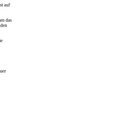
st auf
am das
nden
ie
auer