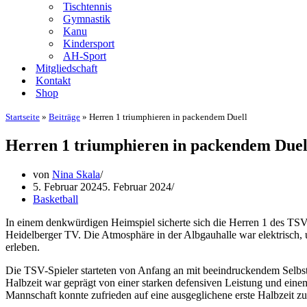
Tischtennis
Gymnastik
Kanu
Kindersport
AH-Sport
Mitgliedschaft
Kontakt
Shop
Startseite
»
Beiträge
»
Herren 1 triumphieren in packendem Duell
Herren 1 triumphieren in packendem Duel
von
Nina Skala
5. Februar 2024
5. Februar 2024
Basketball
In einem denkwürdigen Heimspiel sicherte sich die Herren 1 des TSV
Heidelberger TV. Die Atmosphäre in der Albgauhalle war elektrisch, 
erleben.
Die TSV-Spieler starteten von Anfang an mit beeindruckendem Selbst
Halbzeit war geprägt von einer starken defensiven Leistung und eine
Mannschaft konnte zufrieden auf eine ausgeglichene erste Halbzeit z