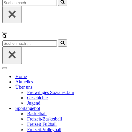
Suchen
nach …
Navigationsmenü
Suchen
nach …
Navigationsmenü
Home
Aktuelles
Über uns
Freiwilliges Soziales Jahr
Geschichte
Jugend
Sportangebot
Basketball
Freizeit-Basketball
Freizeit-Fußball
Freizeit-Volleyball