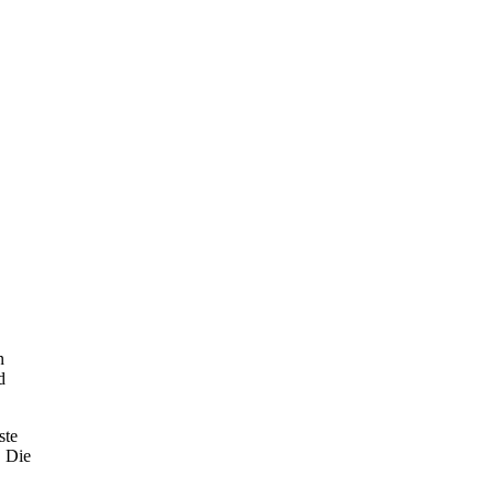
n
d
ste
. Die