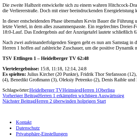
Die zweite Halbzeit entwickelte sich zu einem wahren Hitchcock-Drama
die Verliererstraße. Doch mit einer beeindruckenden Energieleistung
In dieser entscheidenden Phase übernahm Kevin Bauer die Führung 
letzte Viertel, in dem alles zusammenpasste. Ein regelrechtes Dreier-
18:0-Lauf. Das Endergebnis auf der Anzeigetafel lautete schließlich
Nach zwei aufeinanderfolgenden Siegen geht es nun am Samstag in d
Herren 1 hoffen auf zahlreiche Zuschauer, um die positive Dynamik 
TSV Ettlingen 1 – Heidelberger TV
62:48
Viertelergebnisse:
15:8, 11:18, 12:14, 24:8
Es spielten:
Julius Kircher (20 Punkte), Fridrik Thor Stefansson (12
(4), Benedikt Großmann (3), Oleksiy Petrenko (2), Denis Raible un
Schlagwörter:
Heidelberger TV
Heimsieg
Herren 1
Oberliga
Vorheriger Beitrag
Herren 1 erkämpfen wichtigen Auswärtssieg
Nächster Beitrag
Herren 2 überwinden holprigen Start
Kontakt
Datenschutz
Privatsphäre-Einstellungen