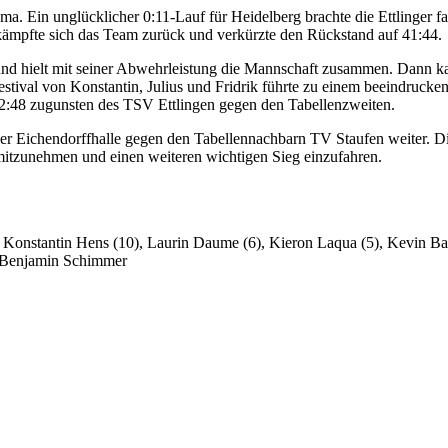
. Ein unglücklicher 0:11-Lauf für Heidelberg brachte die Ettlinger fa
 kämpfte sich das Team zurück und verkürzte den Rückstand auf 41:44.
und hielt mit seiner Abwehrleistung die Mannschaft zusammen. Dann k
Festival von Konstantin, Julius und Fridrik führte zu einem beeindrucke
 62:48 zugunsten des TSV Ettlingen gegen den Tabellenzweiten.
er Eichendorffhalle gegen den Tabellennachbarn TV Staufen weiter. D
mitzunehmen und einen weiteren wichtigen Sieg einzufahren.
), Konstantin Hens (10), Laurin Daume (6), Kieron Laqua (5), Kevin B
d Benjamin Schimmer