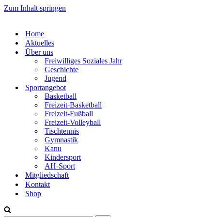
Zum Inhalt springen
Home
Aktuelles
Über uns
Freiwilliges Soziales Jahr
Geschichte
Jugend
Sportangebot
Basketball
Freizeit-Basketball
Freizeit-Fußball
Freizeit-Volleyball
Tischtennis
Gymnastik
Kanu
Kindersport
AH-Sport
Mitgliedschaft
Kontakt
Shop