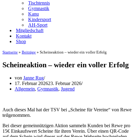
Tischtennis
Gymnastik
Kanu
Kindersport
AH-Sport
Mitgliedschaft
Kontakt
Shop
Startseite
»
Beiträge
»
Scheineaktion – wieder ein voller Erfolg
Scheineaktion – wieder ein voller Erfolg
von
Janne Rug
17. Februar 2026
23. Februar 2026
Allgemein
,
Gymnastik
,
Jugend
Auch dieses Mal hat der TSV bei „Scheine für Vereine“ von Rewe
teilgenommen.
Bei dieser gemeinnützigen Aktion
sammeln Kunden bei Rewe pro
15€ Einkaufswert Scheine für ihren Verein. Über einen QR-Code
auf dem Schein wird dieser auf der Rewe-Webseite hochgeladen