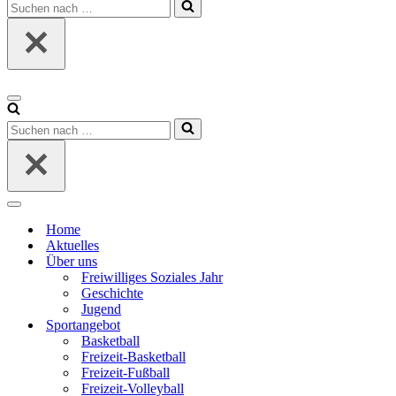
Suchen
nach …
Navigationsmenü
Suchen
nach …
Navigationsmenü
Home
Aktuelles
Über uns
Freiwilliges Soziales Jahr
Geschichte
Jugend
Sportangebot
Basketball
Freizeit-Basketball
Freizeit-Fußball
Freizeit-Volleyball