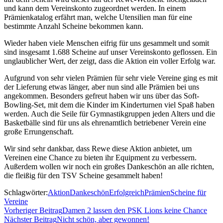
und kann dem Vereinskonto zugeordnet werden. In einem
Prämienkatalog erfährt man, welche Utensilien man für eine
bestimmte Anzahl Scheine bekommen kann.
Wieder haben viele Menschen eifrig für uns gesammelt und somit
sind insgesamt 1.688 Scheine auf unser Vereinskonto geflossen. Ein
unglaublicher Wert, der zeigt, dass die Aktion ein voller Erfolg war.
Aufgrund von sehr vielen Prämien für sehr viele Vereine ging es mit
der Lieferung etwas länger, aber nun sind alle Prämien bei uns
angekommen. Besonders gefreut haben wir uns über das Soft-
Bowling-Set, mit dem die Kinder im Kinderturnen viel Spaß haben
werden. Auch die Seile für Gymnastikgruppen jeden Alters und die
Basketbälle sind für uns als ehrenamtlich betriebener Verein eine
große Errungenschaft.
Wir sind sehr dankbar, dass Rewe diese Aktion anbietet, um
Vereinen eine Chance zu bieten ihr Equipment zu verbessern.
Außerdem wollen wir noch ein großes Dankeschön an alle richten,
die fleißig für den TSV Scheine gesammelt haben!
Schlagwörter:
Aktion
Dankeschön
Erfolgreich
Prämien
Scheine für
Vereine
Vorheriger Beitrag
Damen 2 lassen den PSK Lions keine Chance
Nächster Beitrag
Nicht schön, aber gewonnen!