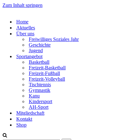
Zum Inhalt springen
Home
Aktuelles
Über uns
Freiwilliges Soziales Jahr
Geschichte
Jugend
Sportangebot
Basketball
Freizeit-Basketball
Freizeit-Fußball
Freizeit-Volleyball
Tischtennis
Gymnastik
Kanu
Kindersport
AH-Sport
Mitgliedschaft
Kontakt
Shop