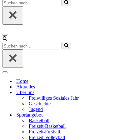
Suchen
nach …
Navigationsmenü
Suchen
nach …
Navigationsmenü
Home
Aktuelles
Über uns
Freiwilliges Soziales Jahr
Geschichte
Jugend
Sportangebot
Basketball
Freizeit-Basketball
Freizeit-Fußball
Freizeit-Volleyball