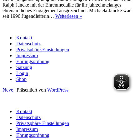
Ralph Jancke mit der Ehrenmedaille für ihr jahrzehntelanges
ehrenamtliches Engagement ausgezeichnet. Michaela Jancke war
Herausragendes
seit 1996 Jugendleiterin…
Weiterlesen »
Engagement
für
den
Kontakt
Basketball-
Datenschutz
Sport
Privatsphäre-Einstellungen
Impressum
Ehrungsordnung
Satzung
Login
Shop
Neve
| Präsentiert von
WordPress
Kontakt
Datenschutz
Privatsphäre-Einstellungen
Impressum
Ehrungsordnung