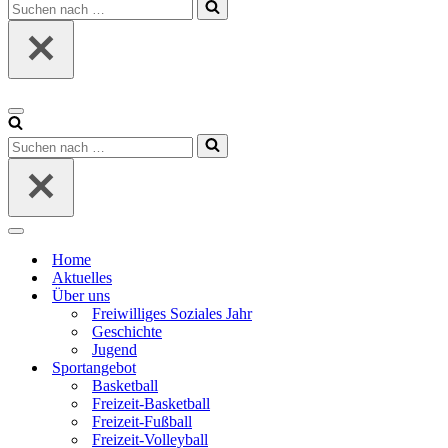
Suchen
nach …
Navigationsmenü
Suchen
nach …
Navigationsmenü
Home
Aktuelles
Über uns
Freiwilliges Soziales Jahr
Geschichte
Jugend
Sportangebot
Basketball
Freizeit-Basketball
Freizeit-Fußball
Freizeit-Volleyball