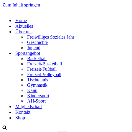
Zum Inhalt springen
Home
Aktuelles
Über uns
Freiwilliges Soziales Jahr
Geschichte
Jugend
Sportangebot
Basketball
Freizeit-Basketball
Freizeit-Fußball
Freizeit-Volleyball
Tischtennis
Gymnastik
Kanu
Kindersport
AH-Sport
Mitgliedschaft
Kontakt
Shop