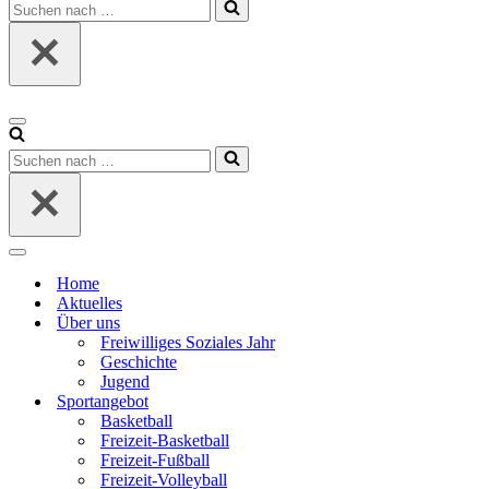
Suchen
nach …
Navigationsmenü
Suchen
nach …
Navigationsmenü
Home
Aktuelles
Über uns
Freiwilliges Soziales Jahr
Geschichte
Jugend
Sportangebot
Basketball
Freizeit-Basketball
Freizeit-Fußball
Freizeit-Volleyball