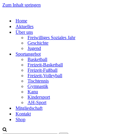
Zum Inhalt springen
Home
Aktuelles
Über uns
Freiwilliges Soziales Jahr
Geschichte
Jugend
Sportangebot
Basketball
Freizeit-Basketball
Freizeit-Fußball
Freizeit-Volleyball
Tischtennis
Gymnastik
Kanu
Kindersport
AH-Sport
Mitgliedschaft
Kontakt
Shop