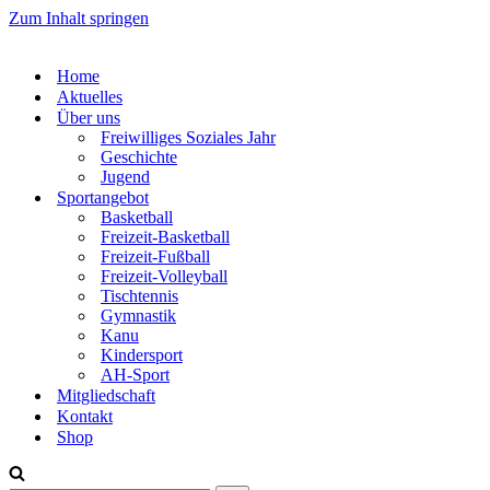
Zum Inhalt springen
Home
Aktuelles
Über uns
Freiwilliges Soziales Jahr
Geschichte
Jugend
Sportangebot
Basketball
Freizeit-Basketball
Freizeit-Fußball
Freizeit-Volleyball
Tischtennis
Gymnastik
Kanu
Kindersport
AH-Sport
Mitgliedschaft
Kontakt
Shop