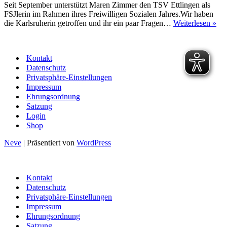
Seit September unterstützt Maren Zimmer den TSV Ettlingen als
FSJlerin im Rahmen ihres Freiwilligen Sozialen Jahres.Wir haben
De
die Karlsruherin getroffen und ihr ein paar Fragen…
Weiterlesen »
TS
stel
vor
Kontakt
FSJ
Datenschutz
Ma
Privatsphäre-Einstellungen
Zi
Impressum
Ehrungsordnung
Satzung
Login
Shop
Neve
| Präsentiert von
WordPress
Kontakt
Datenschutz
Privatsphäre-Einstellungen
Impressum
Ehrungsordnung
Satzung