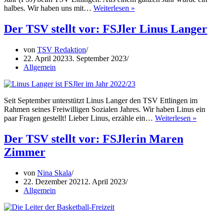
Nelly
halbes. Wir haben uns mit…
Weiterlesen »
Becker
verabschiedet
Der TSV stellt vor: FSJler Linus Langer
sich
vom
von
TSV Redaktion
TSV
22. April 2023
3. September 2023
Allgemein
Seit September unterstützt Linus Langer den TSV Ettlingen im
Rahmen seines Freiwilligen Sozialen Jahres. Wir haben Linus ein
Der
paar Fragen gestellt! Lieber Linus, erzähle ein…
Weiterlesen »
TSV
stellt
Der TSV stellt vor: FSJlerin Maren
vor:
Zimmer
FSJler
Linus
Langer
von
Nina Skala
22. Dezember 2021
2. April 2023
Allgemein