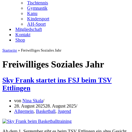
Tischtennis
Gymnastik
Kanu
Kindersport
AH-Sport
Mitgliedschaft
Kontakt
Shop
Startseite
»
Freiwilliges Soziales Jahr
Freiwilliges Soziales Jahr
Sky Frank startet ins FSJ beim TSV
Ettlingen
von
Nina Skala
28. August 2025
28. August 2025
Allgemein
,
Basketball
,
Jugend
Ab dem 1. September gibt es beim TSV Ettlingen ein altes Gesicht