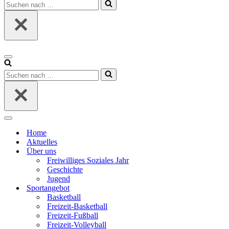
Suchen
nach …
Navigationsmenü
Suchen
nach …
Navigationsmenü
Home
Aktuelles
Über uns
Freiwilliges Soziales Jahr
Geschichte
Jugend
Sportangebot
Basketball
Freizeit-Basketball
Freizeit-Fußball
Freizeit-Volleyball