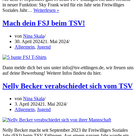
in neuer Funktion: Sky Frank wird für ein Jahr sein Freiwilliges
Sky
Soziales Jahr…
Weiterlesen »
Frank
startet
Mach dein FSJ beim TSV!
ins
FSJ
von
Nina Skala
beim
30. April 2024
21. Mai 2024
TSV
Allgemein
,
Jugend
Ettlingen
Dann melde dich bei uns unter info@tsv-ettlingen.de, wir freuen uns
auf deine Bewerbung! Weitere Infos findest du hier.
Nelly Becker verabschiedet sich vom TSV
von
Nina Skala
3. April 2024
21. Mai 2024
Allgemein
,
Jugend
Nelly Becker macht seit September 2023 ihr Freiwilliges Soziales
Jahr (FSJ) beim TSV Ettlingen. Aus einem ganzen Jahr wurde ein