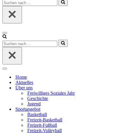
Suchen
nach …
Navigationsmenü
Suchen
nach …
Navigationsmenü
Home
Aktuelles
Über uns
Freiwilliges Soziales Jahr
Geschichte
Jugend
Sportangebot
Basketball
Freizeit-Basketball
Freizeit-Fußball
Freizeit-Volleyball