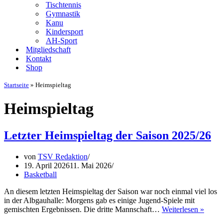
Tischtennis
Gymnastik
Kanu
Kindersport
AH-Sport
Mitgliedschaft
Kontakt
Shop
Startseite
»
Heimspieltag
Heimspieltag
Letzter Heimspieltag der Saison 2025/26
von
TSV Redaktion
19. April 2026
11. Mai 2026
Basketball
An diesem letzten Heimspieltag der Saison war noch einmal viel los
in der Albgauhalle: Morgens gab es einige Jugend-Spiele mit
Letzte
gemischten Ergebnissen. Die dritte Mannschaft…
Weiterlesen »
Heims