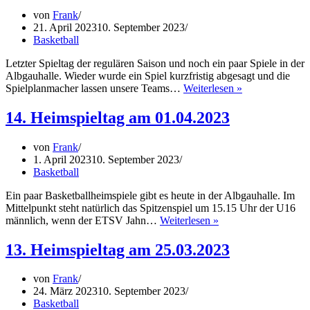
von
Frank
21. April 2023
10. September 2023
Basketball
Letzter Spieltag der regulären Saison und noch ein paar Spiele in der
Albgauhalle. Wieder wurde ein Spiel kurzfristig abgesagt und die
15.
Spielplanmacher lassen unsere Teams…
Weiterlesen »
Heimspieltag
am
14. Heimspieltag am 01.04.2023
22.04.2023
von
Frank
1. April 2023
10. September 2023
Basketball
Ein paar Basketballheimspiele gibt es heute in der Albgauhalle. Im
Mittelpunkt steht natürlich das Spitzenspiel um 15.15 Uhr der U16
14.
männlich, wenn der ETSV Jahn…
Weiterlesen »
Heimspieltag
am
13. Heimspieltag am 25.03.2023
01.04.2023
von
Frank
24. März 2023
10. September 2023
Basketball