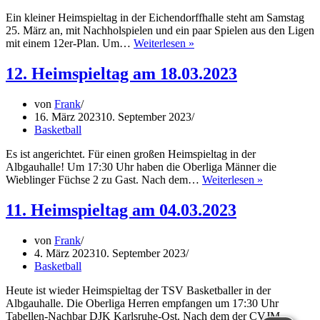
Ein kleiner Heimspieltag in der Eichendorffhalle steht am Samstag
25. März an, mit Nachholspielen und ein paar Spielen aus den Ligen
13.
mit einem 12er-Plan. Um…
Weiterlesen »
Heimspieltag
am
12. Heimspieltag am 18.03.2023
25.03.2023
von
Frank
16. März 2023
10. September 2023
Basketball
Es ist angerichtet. Für einen großen Heimspieltag in der
Albgauhalle! Um 17:30 Uhr haben die Oberliga Männer die
12.
Wieblinger Füchse 2 zu Gast. Nach dem…
Weiterlesen »
Heimspielta
am
11. Heimspieltag am 04.03.2023
18.03.2023
von
Frank
4. März 2023
10. September 2023
Basketball
Heute ist wieder Heimspieltag der TSV Basketballer in der
Albgauhalle. Die Oberliga Herren empfangen um 17:30 Uhr
Tabellen-Nachbar DJK Karlsruhe-Ost. Nach dem der CVJM