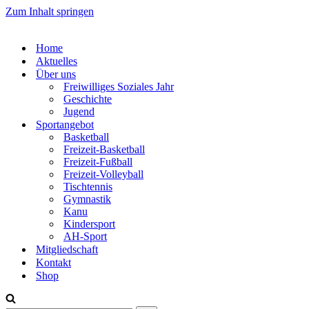
Zum Inhalt springen
Home
Aktuelles
Über uns
Freiwilliges Soziales Jahr
Geschichte
Jugend
Sportangebot
Basketball
Freizeit-Basketball
Freizeit-Fußball
Freizeit-Volleyball
Tischtennis
Gymnastik
Kanu
Kindersport
AH-Sport
Mitgliedschaft
Kontakt
Shop