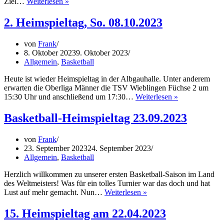
Souveräner
Ziel…
Weiterlesen »
Teamerfolg
für
2. Heimspieltag, So. 08.10.2023
Oberliga-
Damen
von
Frank
8. Oktober 2023
9. Oktober 2023
Allgemein
,
Basketball
Heute ist wieder Heimspieltag in der Albgauhalle. Unter anderem
erwarten die Oberliga Männer die TSV Wieblingen Füchse 2 um
2.
15:30 Uhr und anschließend um 17:30…
Weiterlesen »
Heimspieltag,
So.
Basketball-Heimspieltag 23.09.2023
08.10.2023
von
Frank
23. September 2023
24. September 2023
Allgemein
,
Basketball
Herzlich willkommen zu unserer ersten Basketball-Saison im Land
des Weltmeisters! Was für ein tolles Turnier war das doch und hat
Basketball-
Lust auf mehr gemacht. Nun…
Weiterlesen »
Heimspieltag
23.09.2023
15. Heimspieltag am 22.04.2023