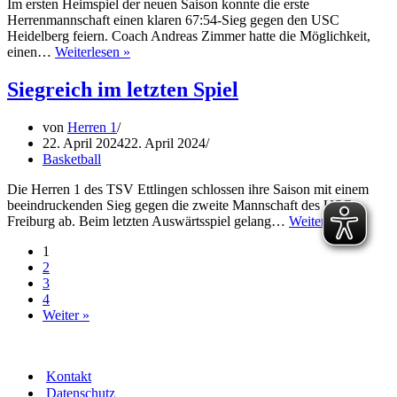
Im ersten Heimspiel der neuen Saison konnte die erste
Herrenmannschaft einen klaren 67:54-Sieg gegen den USC
Heidelberg feiern. Coach Andreas Zimmer hatte die Möglichkeit,
Erfolgreicher
einen…
Weiterlesen »
Saisonauftakt
für
Siegreich im letzten Spiel
die
Herren
von
Herren 1
1
22. April 2024
22. April 2024
Basketball
Die Herren 1 des TSV Ettlingen schlossen ihre Saison mit einem
beeindruckenden Sieg gegen die zweite Mannschaft des USC
Siegr
Freiburg ab. Beim letzten Auswärtsspiel gelang…
Weiterlesen »
im
1
letzte
2
Spiel
3
4
Weiter »
Kontakt
Datenschutz