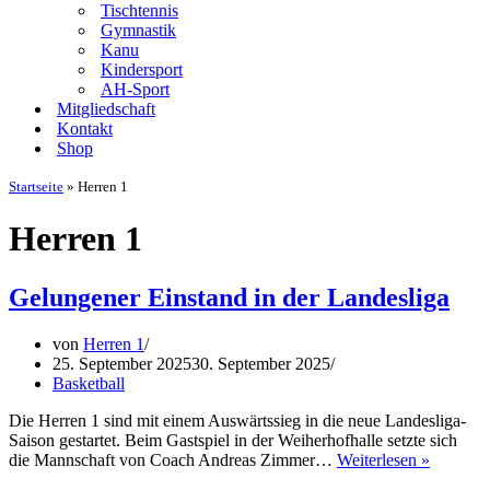
Tischtennis
Gymnastik
Kanu
Kindersport
AH-Sport
Mitgliedschaft
Kontakt
Shop
Startseite
»
Herren 1
Herren 1
Gelungener Einstand in der Landesliga
von
Herren 1
25. September 2025
30. September 2025
Basketball
Die Herren 1 sind mit einem Auswärtssieg in die neue Landesliga-
Saison gestartet. Beim Gastspiel in der Weiherhofhalle setzte sich
Gelunge
die Mannschaft von Coach Andreas Zimmer…
Weiterlesen »
Einstand