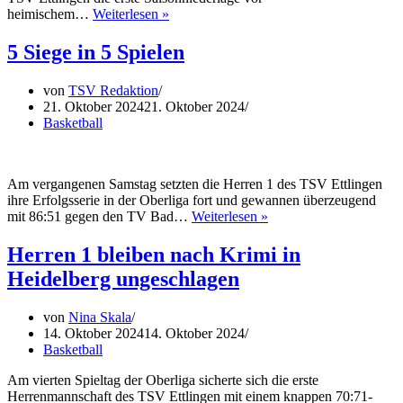
Erste
heimischem…
Weiterlesen »
Saisonniederlage
für
5 Siege in 5 Spielen
die
Herren
von
TSV Redaktion
1
21. Oktober 2024
21. Oktober 2024
Basketball
Am vergangenen Samstag setzten die Herren 1 des TSV Ettlingen
ihre Erfolgsserie in der Oberliga fort und gewannen überzeugend
5
mit 86:51 gegen den TV Bad…
Weiterlesen »
Siege
in
Herren 1 bleiben nach Krimi in
5
Heidelberg ungeschlagen
Spielen
von
Nina Skala
14. Oktober 2024
14. Oktober 2024
Basketball
Am vierten Spieltag der Oberliga sicherte sich die erste
Herrenmannschaft des TSV Ettlingen mit einem knappen 70:71-