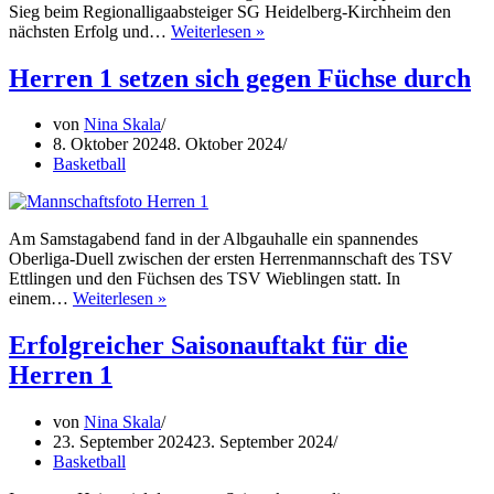
Sieg beim Regionalligaabsteiger SG Heidelberg-Kirchheim den
Herren
nächsten Erfolg und…
Weiterlesen »
1
bleiben
Herren 1 setzen sich gegen Füchse durch
nach
Krimi
von
Nina Skala
in
8. Oktober 2024
8. Oktober 2024
Heidelberg
Basketball
ungeschlagen
Am Samstagabend fand in der Albgauhalle ein spannendes
Oberliga-Duell zwischen der ersten Herrenmannschaft des TSV
Ettlingen und den Füchsen des TSV Wieblingen statt. In
Herren
einem…
Weiterlesen »
1
setzen
Erfolgreicher Saisonauftakt für die
sich
Herren 1
gegen
Füchse
durch
von
Nina Skala
23. September 2024
23. September 2024
Basketball