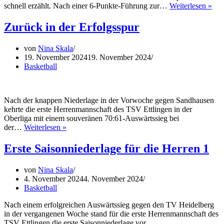
Fair
schnell erzählt. Nach einer 6-Punkte-Führung zur…
Weiterlesen »
Pla
auf
Zurück in der Erfolgsspur
der
Tri
von
Nina Skala
Feh
19. November 2024
19. November 2024
in
Basketball
Buc
Nach der knappen Niederlage in der Vorwoche gegen Sandhausen
kehrte die erste Herrenmannschaft des TSV Ettlingen in der
Oberliga mit einem souveränen 70:61-Auswärtssieg bei
Zurück
der…
Weiterlesen »
in
der
Erste Saisonniederlage für die Herren 1
Erfolgsspur
von
Nina Skala
4. November 2024
4. November 2024
Basketball
Nach einem erfolgreichen Auswärtssieg gegen den TV Heidelberg
in der vergangenen Woche stand für die erste Herrenmannschaft des
TSV Ettlingen die erste Saisonniederlage vor