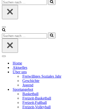
Suchen
nach …
Navigationsmenü
Suchen
nach …
Navigationsmenü
Home
Aktuelles
Über uns
Freiwilliges Soziales Jahr
Geschichte
Jugend
Sportangebot
Basketball
Freizeit-Basketball
Freizeit-Fußball
Freizeit-Volleyball