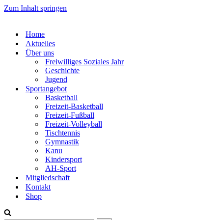
Zum Inhalt springen
Home
Aktuelles
Über uns
Freiwilliges Soziales Jahr
Geschichte
Jugend
Sportangebot
Basketball
Freizeit-Basketball
Freizeit-Fußball
Freizeit-Volleyball
Tischtennis
Gymnastik
Kanu
Kindersport
AH-Sport
Mitgliedschaft
Kontakt
Shop