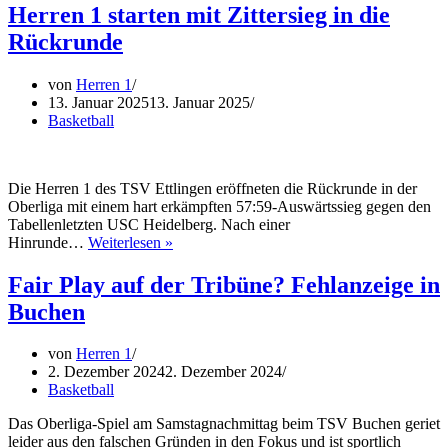
in
Herren 1 starten mit Zittersieg in die
der
Rückrunde
Landesli
von
Herren 1
13. Januar 2025
13. Januar 2025
Basketball
Die Herren 1 des TSV Ettlingen eröffneten die Rückrunde in der
Oberliga mit einem hart erkämpften 57:59-Auswärtssieg gegen den
Tabellenletzten USC Heidelberg. Nach einer
Herren
Hinrunde…
Weiterlesen »
1
starten
Fair Play auf der Tribüne? Fehlanzeige in
mit
Buchen
Zittersieg
in
die
von
Herren 1
Rückrunde
2. Dezember 2024
2. Dezember 2024
Basketball
Das Oberliga-Spiel am Samstagnachmittag beim TSV Buchen geriet
leider aus den falschen Gründen in den Fokus und ist sportlich